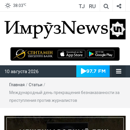
TJ
RU
℃
38.03
ИмрӯзNews
10 августа 2026
Главная
/
Статьи
/
Международный день прекращения безнаказанности за
преступления против журналистов