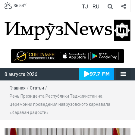
TJ
RU
℃
36.54
ИмрӯзNews
8 августа 2026
Главная
/
Статьи
/
Речь Президента Республики Таджикистан на
церемонии проведения наврузовского карнавала
«Караван радости»