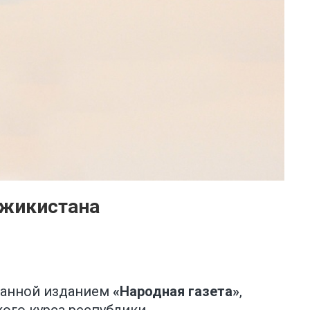
джикистана
ванной изданием
«Народная газета»
,