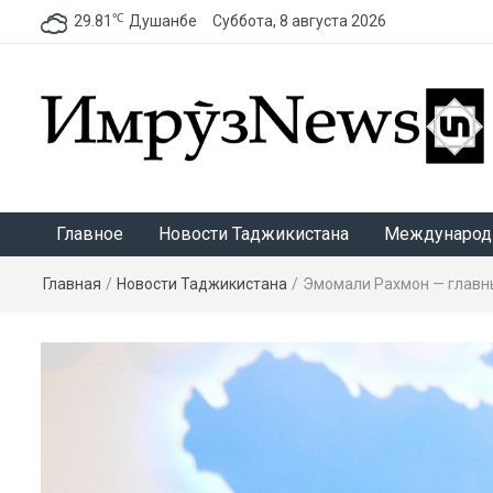
℃
29.81
Душанбе
Суббота, 8 августа 2026
ИмрӯзNews
Главное
Новости Таджикистана
Международ
Главная
/
Новости Таджикистана
/
Эмомали Рахмон — главн