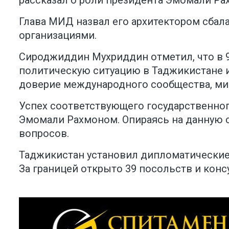
рассказал о роли президента Эмомали Ра
Глава МИД назвал его архитектором сбал
организациями.
Сироджиддин Мухриддин отметил, что в 9
политическую ситуацию в Таджикистане и
доверие международного сообщества, ми
Успех соответствующего государственног
Эмомали Рахмоном. Опираясь на данную с
вопросов.
Таджикистан установил дипломатические
За границей открыто 39 посольств и конс