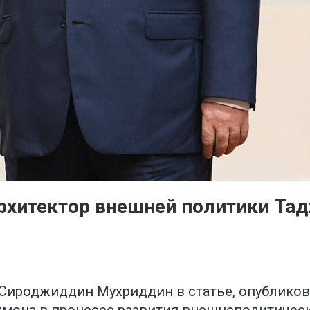
рхитектор внешней политики Та
 Сироджиддин Мухриддин в статье, опублико