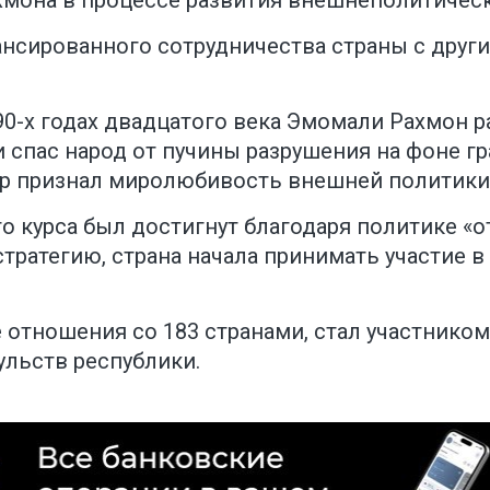
хмона в процессе развития внешнеполитическ
ансированного сотрудничества страны с дру
0-х годах двадцатого века Эмомали Рахмон 
 спас народ от пучины разрушения на фоне г
р признал миролюбивость внешней политики
о курса был достигнут благодаря политике «
тратегию, страна начала принимать участие 
 отношения со 183 странами, стал участнико
ульств республики.