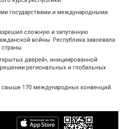
ого курса республики.
гими государствами и международными
разрешил сложную и запутанную
ражданской войны. Республика завоевала
 страны.
открытых дверей», инициированной
в решении региональных и глобальных
м свыше 170 международных конвенций.