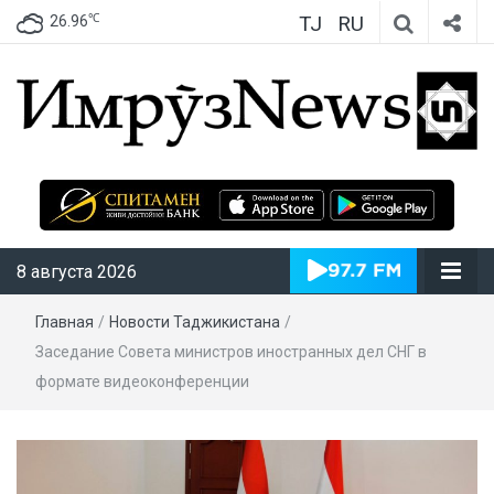
TJ
RU
℃
26.96
ИмрӯзNews
8 августа 2026
Главная
/
Новости Таджикистана
/
Заседание Совета министров иностранных дел СНГ в
формате видеоконференции