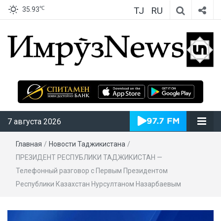
TJ
RU
℃
35.93
ИмрӯзNews
7 августа 2026
Главная
/
Новости Таджикистана
/
ПРЕЗИДЕНТ РЕСПУБЛИКИ ТАДЖИКИСТАН —
Телефонный разговор с Первым Президентом
Республики Казахстан Нурсултаном Назарбаевым