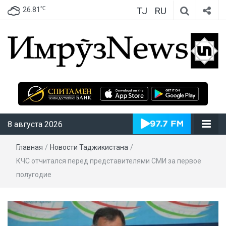
TJ
RU
℃
26.81
ИмрӯзNews
8 августа 2026
Главная
/
Новости Таджикистана
/
КЧС отчитался перед представителями СМИ за первое
полугодие