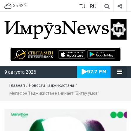
TJ
RU
℃
35.42
ИмрӯзNews
9 августа 2026
Главная
/
Новости Таджикистана
/
МегаФон Таджикистан начинает “Битву умов”