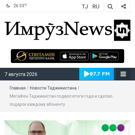
TJ
RU
℃
26.53
ИмрӯзNews
7 августа 2026
Главная
/
Новости Таджикистана
/
МегаФон Таджикистан подвел итоги года и сделал
подарок каждому абоненту