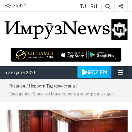
TJ
RU
℃
35.42
ИмрӯзNews
6 августа 2026
Главная
/
Новости Таджикистана
/
Заседание Коллегии Министерства иностранных дел