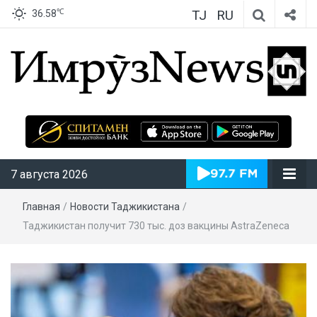
TJ
RU
℃
36.58
ИмрӯзNews
7 августа 2026
Главная
/
Новости Таджикистана
/
Таджикистан получит 730 тыс. доз вакцины AstraZeneca