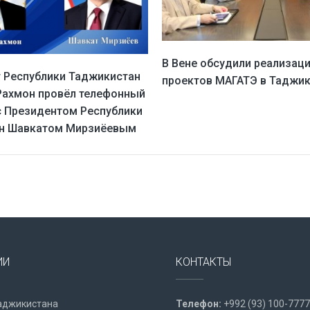
В Вене обсудили реализац
 Республики Таджикистан
проектов МАГАТЭ в Таджи
ахмон провёл телефонный
с Президентом Республики
ан Шавкатом Мирзиёевым
ИИ
КОНТАКТЫ
аджикистана
Телефон:
+992 (93) 100-7777