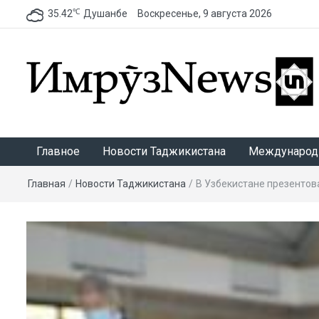
℃
35.42
Душанбе
Воскресенье, 9 августа 2026
ИмрӯзNews
Главное
Новости Таджикистана
Международ
Главная
/
Новости Таджикистана
/
В Узбекистане презентова