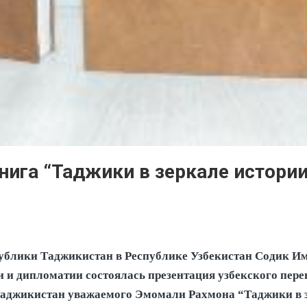
нига “Таджики в зеркале истории
спублики Таджикистан в Республике Узбекистан Содик 
и и дипломатии состоялась презентация узбекского пер
 Таджикистан уважаемого Эмомали Рахмона “Таджики в з