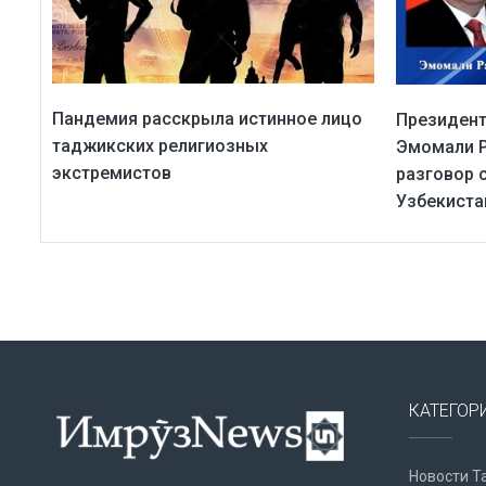
Пандемия расскрыла истинное лицо
Президент
таджикских религиозных
Эмомали Р
экстремистов
разговор 
Узбекист
КАТЕГОР
Новости Т