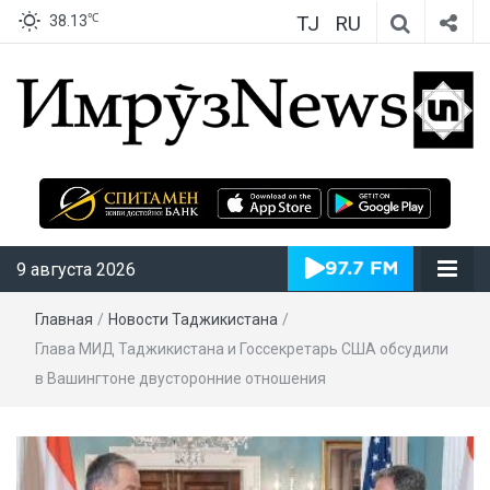
TJ
RU
℃
38.13
ИмрӯзNews
9 августа 2026
Главная
/
Новости Таджикистана
/
Глава МИД Таджикистана и Госсекретарь США обсудили
в Вашингтоне двусторонние отношения