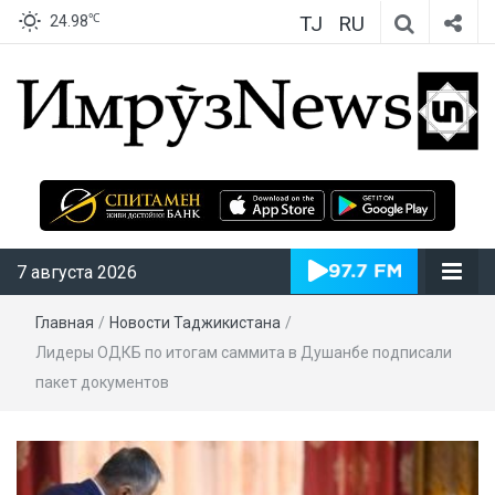
TJ
RU
℃
24.98
ИмрӯзNews
7 августа 2026
Главная
/
Новости Таджикистана
/
Лидеры ОДКБ по итогам саммита в Душанбе подписали
пакет документов