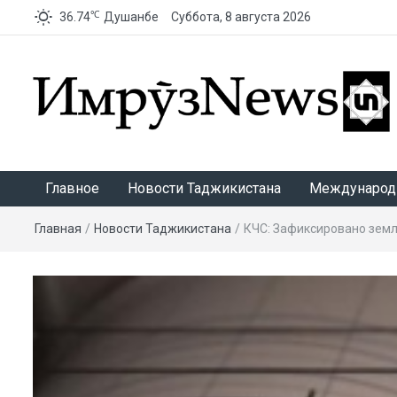
℃
36.74
Душанбе
Суббота, 8 августа 2026
ИмрӯзNews
Главное
Новости Таджикистана
Международ
Главная
/
Новости Таджикистана
/
КЧС: Зафиксировано зем