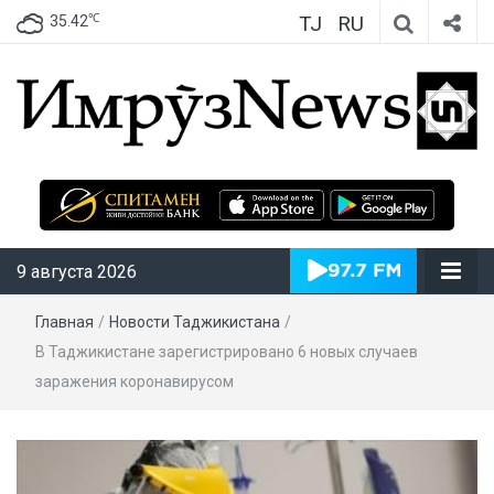
TJ
RU
℃
35.42
ИмрӯзNews
9 августа 2026
Главная
/
Новости Таджикистана
/
В Таджикистане зарегистрировано 6 новых случаев
заражения коронавирусом