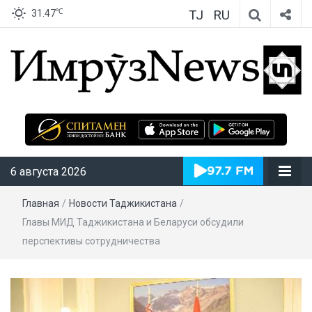
TJ
RU
℃
31.47
ИмрӯзNews
6 августа 2026
Главная
/
Новости Таджикистана
/
Главы МИД Таджикистана и Беларуси обсудили
перспективы сотрудничества