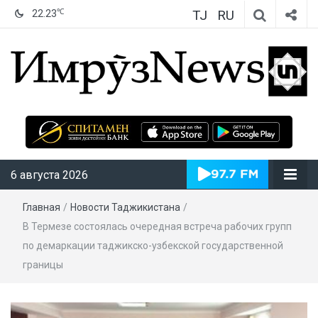
TJ
RU
℃
22.23
ИмрӯзNews
6 августа 2026
Главная
/
Новости Таджикистана
/
В Термезе состоялась очередная встреча рабочих групп
по демаркации таджикско-узбекской государственной
границы