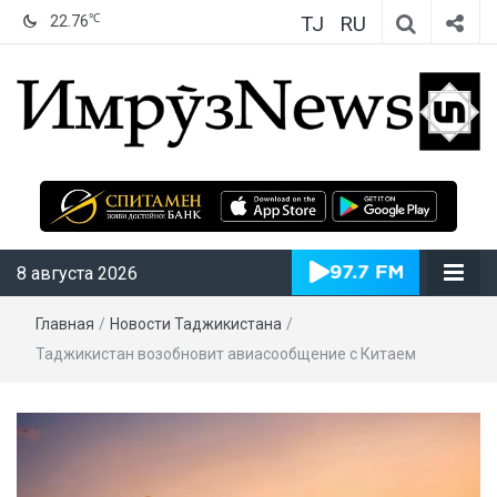
TJ
RU
℃
22.76
ИмрӯзNews
8 августа 2026
Главная
/
Новости Таджикистана
/
Таджикистан возобновит авиасообщение с Китаем