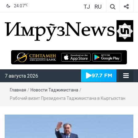
TJ
RU
℃
24.07
ИмрӯзNews
7 августа 2026
Главная
/
Новости Таджикистана
/
Рабочий визит Президента Таджикистана в Кыргызстан