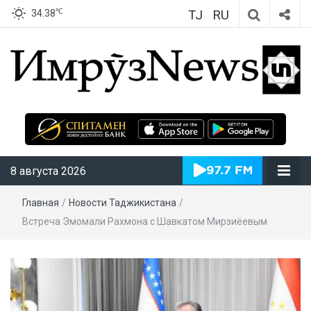
TJ
RU
℃
34.38
ИмрӯзNews
8 августа 2026
Главная
/
Новости Таджикистана
/
Встреча Эмомали Рахмона с Шавкатом Мирзиёевым