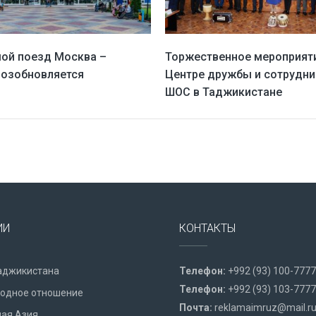
ой поезд Москва –
Торжественное мероприят
озобновляется
Центре дружбы и сотрудни
ШОС в Таджикистане
ИИ
КОНТАКТЫ
аджикистана
Телефон:
+992 (93) 100-7777
Телефон:
+992 (93) 103-7777
одное отношение
Почта:
reklamaimruz@mail.r
ая Азия