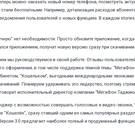
теперь можно заказать новый номер телефона, посмотреть акту
стали бесплатными. Например, детализация расходов абонента 
сведомления пользователей о новых функциях. В каждом stories
вручную” нет необходимости. Просто обновите приложение, когд
вался приложением, получат новую версию сразу при скачивани
, чем мы руководствуемся в своей работе. Отзывы пользователе
о оформления, в том числе поддержка тёмной темы. “МегаФон Lif
бинетом, “Кошельком”, выгодными международными звонками и 
ачиваний. Планируем удерживать это лидерство, поэтому стре
 говорит исполнительный директор компании “МегаФон Таджик
енджер с возможностью совершать голосовые и видео-звонки, “
“Кошелёк”, сразу ставший одним из самых популярных раздело
 Версия 3.0 предлагает наиболее полный и продуманный функци