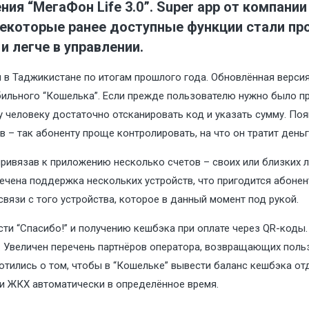
ия “МегаФон Life 3.0”. Super app от компани
некоторые ранее доступные функции стали пр
и легче в управлении.
в Таджикистане по итогам прошлого года. Обновлённая версия
ьного “Кошелька”. Если прежде пользователю нужно было прои
у человеку достаточно отсканировать код и указать сумму. По
 – так абоненту проще контролировать, на что он тратит деньг
 привязав к приложению несколько счетов – своих или близких 
ечена поддержка нескольких устройств, что пригодится абонен
вязи с того устройства, которое в данный момент под рукой.
и “Спасибо!” и получению кешбэка при оплате через QR-коды.
 Увеличен перечень партнёров оператора, возвращающих пользо
отились о том, чтобы в “Кошельке” вывести баланс кешбэка от
 и ЖКХ автоматически в определённое время.