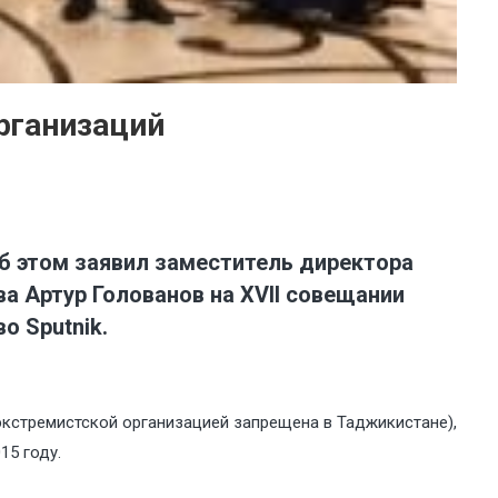
рганизаций
б этом заявил заместитель директора
а Артур Голованов на XVII совещании
о Sputnik.
экстремистской организацией запрещена в Таджикистане),
15 году.