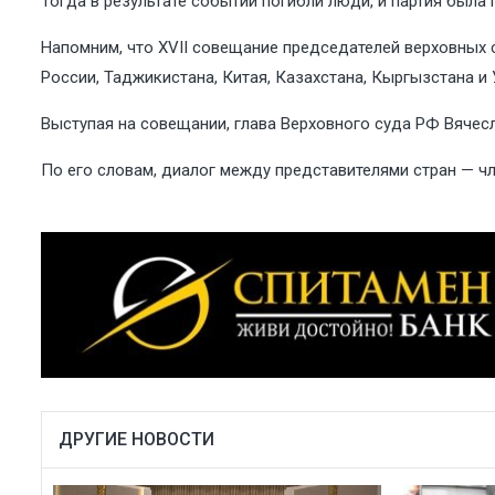
Тогда в результате событий погибли люди, и партия была 
Напомним, что XVII совещание председателей верховных 
России, Таджикистана, Китая, Казахстана, Кыргызстана и 
Выступая на совещании, глава Верховного суда РФ Вячес
По его словам, диалог между представителями стран — ч
ДРУГИЕ НОВОСТИ