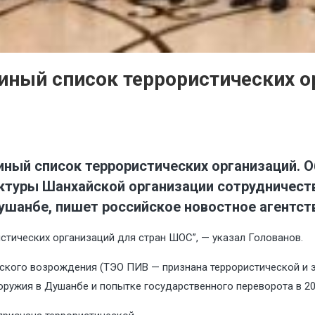
иный список террористических о
ый список террористических организаций. О
ктуры Шанхайской организации сотрудничеств
шанбе, пишет российское новостное агентств
стических организаций для стран ШОС”, — указал Голованов.
мского возрождения (ТЭО ПИВ — признана террористической и 
оружия в Душанбе и попытке государственного переворота в 20