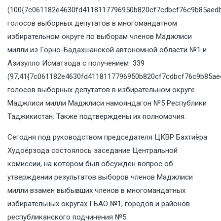
(100{7c061182e4630fd4118117796950b820cf7cdbcf76c9b85aedb
голосов выборных депутатов в многомандатном
избирательном округе по выборам членов Маджлиси
милли из Горно-Бадахшанской автономной области №1 и
Азизулло Исматзода с получением 339
(97,41{7c061182e4630fd4118117796950b820cf7cdbcf76c9b85ae
голосов выборных депутатов в избирательном округе
Маджлиси милли Маджлиси намояндагон №5 Республики
Таджикистан. Также подтверждены их полномочия.
Сегодня под руководством председателя ЦКВР Бахтиёра
Худоёрзода состоялось заседание Центральной
комиссии, на котором был обсуждён вопрос об
утверждении результатов выборов членов Маджлиси
милли взамен выбывших членов в многомандатных
избирательных округах ГБАО №1, городов и районов
республиканского подчинения №5.