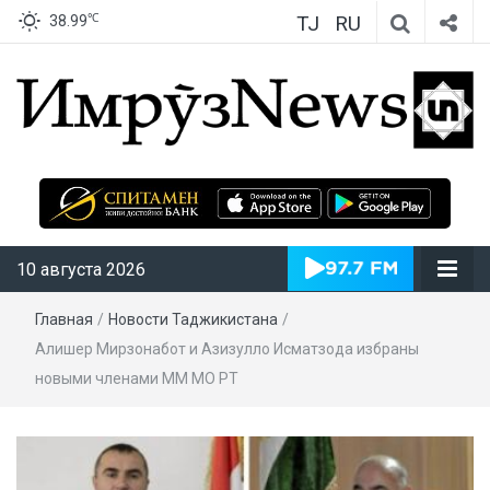
TJ
RU
℃
38.99
ИмрӯзNews
10 августа 2026
Главная
/
Новости Таджикистана
/
Алишер Мирзонабот и Азизулло Исматзода избраны
новыми членами ММ МО РТ