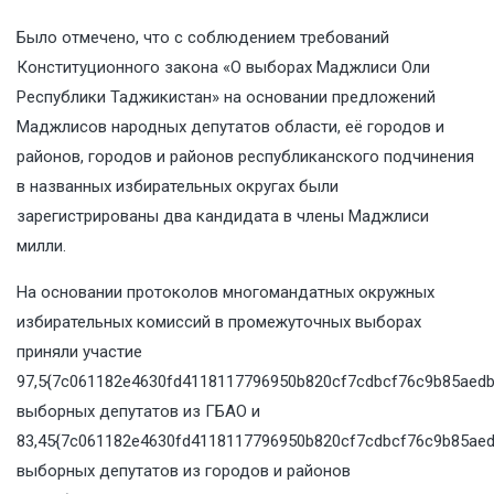
Было отмечено, что с соблюдением требований
Конституционного закона «О выборах Маджлиси Оли
Республики Таджикистан» на основании предложений
Маджлисов народных депутатов области, её городов и
районов, городов и районов республиканского подчинения
в названных избирательных округах были
зарегистрированы два кандидата в члены Маджлиси
милли.
На основании протоколов многомандатных окружных
избирательных комиссий в промежуточных выборах
приняли участие
97,5{7c061182e4630fd4118117796950b820cf7cdbcf76c9b85aedb
выборных депутатов из ГБАО и
83,45{7c061182e4630fd4118117796950b820cf7cdbcf76c9b85aed
выборных депутатов из городов и районов