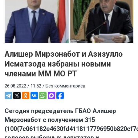
Алишер Мирзонабот и Азизулло
Исматзода избраны новыми
членами ММ МО РТ
26.08.2022 / 11:52 /
Без комментариев
Сегодня председатель ГБАО Алишер
Мирзонабот с получением 315
(100{7c061182e4630fd4118117796950b820cf7
голосов выборных депутатов и