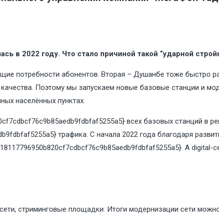
ась в 2022 году. Что стало причиной такой “ударной строй
ущие потребности абонентов. Вторая – Душанбе тоже быстро ра
ачества. Поэтому мы запускаем новые базовые станции и моде
пных населённых пунктах.
f7cdbcf76c9b85aedb9fdbfaf5255a5} всех базовых станций в рег
b9fdbfaf5255a5} трафика. С начала 2022 года благодаря разв
8117796950b820cf7cdbcf76c9b85aedb9fdbfaf5255a5}. А digital-
сети, стриминговые площадки. Итоги модернизации сети можно