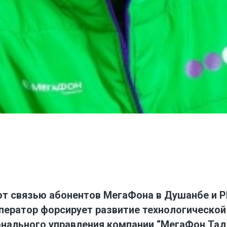
ют связью абонентов МегаФона в Душанбе и 
оператор форсирует развитие технологической
онального управления компании “МегаФон Тад