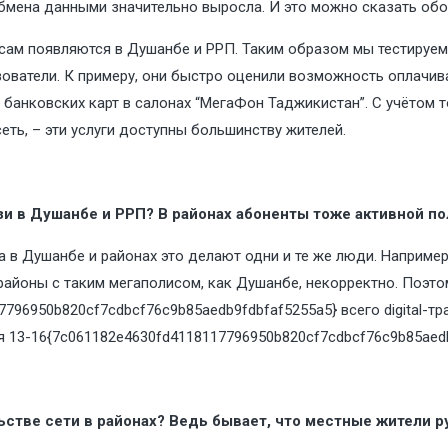
обмена данными значительно выросла. И это можно сказать обо 
сам появляются в Душанбе и РРП. Таким образом мы тестируем 
ьзователи. К примеру, они быстро оценили возможность оплачи
 банковских карт в салонах “МегаФон Таджикистан”. С учётом т
еть, – эти услуги доступны большинству жителей.
зи в Душанбе и РРП? В районах абоненты тоже активной п
гда в Душанбе и районах это делают одни и те же люди. Наприме
 районы с таким мегаполисом, как Душанбе, некорректно. Поэт
7796950b820cf7cdbcf76c9b85aedb9fdbfaf5255a5} всего digital-тр
 13-16{7c061182e4630fd4118117796950b820cf7cdbcf76c9b85aedb
ьстве сети в районах? Ведь бывает, что местные жители