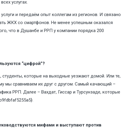
всех услугах.
услуги и передаём опыт коллегам из регионов. И связано
вать ЖКХ со смартфонов. Не менее успешным оказался
ого, что в Душанбе и РРП у компании порядка 200
ользуются “цифрой”?
р, студенты, которые на выходные уезжают домой. Или те,
ому мы сравниваем их друг с другом. Самый качающий –
афика РРП. Далее – Вахдат, Гиссар и Турсунзаде, которые
9fdbfaf5255a5}.
 руководствуются мифами и выступают против