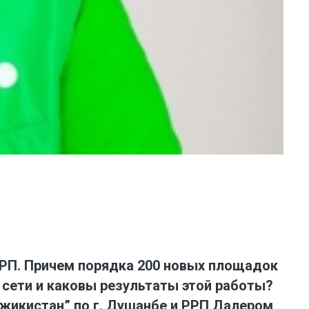
РРП. Причем порядка 200 новых площадок
 сети и каковы результаты этой работы?
жикистан” по г. Душанбе и РРП Далером