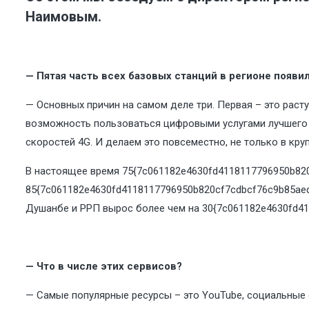
Наимовым.
— Пятая часть всех базовых станций в регионе появил
— Основных причин на самом деле три. Первая – это раст
возможность пользоваться цифровыми услугами лучшего к
скоростей 4G. И делаем это повсеместно, не только в кру
В настоящее время 75{7c061182e4630fd4118117796950b820c
85{7c061182e4630fd4118117796950b820cf7cdbcf76c9b85aed
Душанбе и РРП вырос более чем на 30{7c061182e4630fd411
— Что в числе этих сервисов?
— Самые популярные ресурсы – это YouTube, социальные 