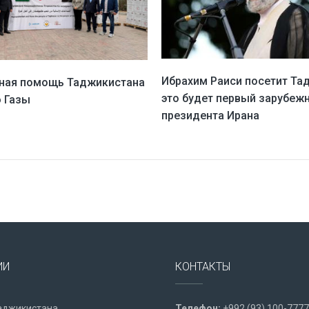
Ибрахим Раиси посетит Та
ная помощь Таджикистана
это будет первый зарубеж
 Газы
президента Ирана
ИИ
КОНТАКТЫ
аджикистана
Телефон:
+992 (93) 100-7777