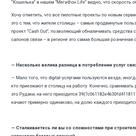
“Кошелька” в нашем “МегаФон Life” видно, что скорость 
Хочу отметить, что все пилотные проекты по новым серви
это с тем, что жители столицы – самые продвинутые пол
проект “Cash Out”, позволяющий обналичивать средства с
салонов связи – в регионе это самая большая розничная с
— Насколько велика разница в потреблении услуг свя
— Мало того, что digital-услугами пользуются везде, ино
кто приезжают в столицу на работу. Конечно, сравнивать
это Рудаки, на него приходится 39{7c061182e4630fd411811
качают примерно одинаково, на долю каждого приходится
— Сталкиваетесь ли вы со сложностями при строител
установки базовых станций…