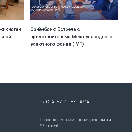
джикистан
Ориёнбонк: Встреча с
льной
представителями Международного
валютного фонда (IMF)
PR-СТАТЬИ И РЕКЛАМА
По вопросам размещения рекламы и
PR-статей: