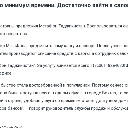
то минимум времени. Достаточно зайти в сало
м страны предложил МегаФон Таджикистан. Воспользоваться ею
го оператора.
ис МегаФона, предъявить саму карту и паспорт. После успешн
атем производится списание средств с карты, а сотрудник са
Фон Таджикистан”. За услугу взимается всего 1{7c061182e4630
офисе.
е быстро стала востребованной и популярной. Поэтому сейчас о
 она была доступна всего в одном офисе, в городе Бохтар, то с
й в стране, удобная услуга со временем станет доступной даж
исов банков”, – говорит руководитель службы продаж и обслу
“Cash Out”: