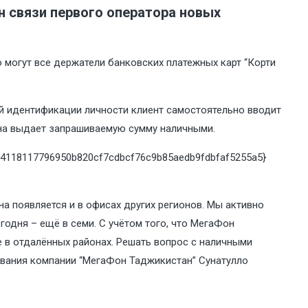
н связи первого оператора новых
 могут все держатели банковских платежных карт “Корти
ой идентификации личности клиент самостоятельно вводит
лона выдает запрашиваемую сумму наличными.
fd4118117796950b820cf7cdbcf76c9b85aedb9fdbfaf5255a5}
на появляется и в офисах других регионов. Мы активно
егодня – ещё в семи. С учётом того, что МегаФон
е в отдалённых районах. Решать вопрос с наличными
живания компании “МегаФон Таджикистан” Сунатулло