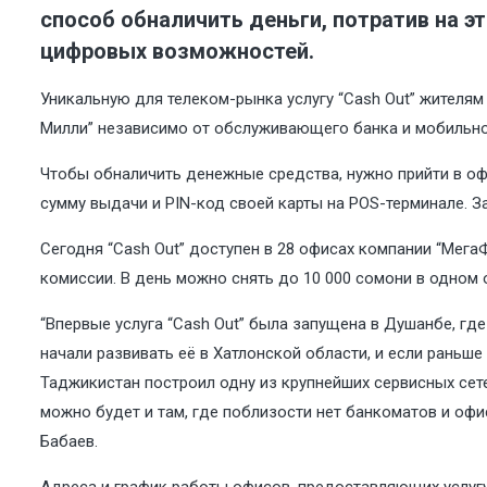
способ обналичить деньги, потратив на э
цифровых возможностей.
Уникальную для телеком-рынка услугу “Cash Out” жителя
Милли” независимо от обслуживающего банка и мобильно
Чтобы обналичить денежные средства, нужно прийти в оф
сумму выдачи и PIN-код своей карты на POS-терминале. З
Сегодня “Cash Out” доступен в 28 офисах компании “Мега
комиссии. В день можно снять до 10 000 сомони в одном 
“Впервые услуга “Cash Out” была запущена в Душанбе, гд
начали развивать её в Хатлонской области, и если раньше
Таджикистан построил одну из крупнейших сервисных сете
можно будет и там, где поблизости нет банкоматов и оф
Бабаев.
Адреса и график работы офисов, предоставляющих услугу 