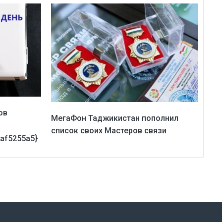
ов
МегаФон Таджикистан пополнил
список своих Мастеров связи
af5255a5}