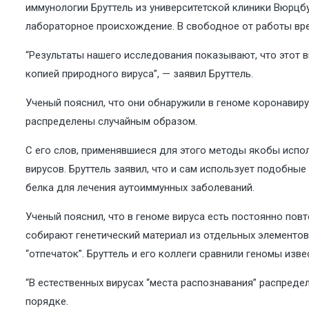
иммунологии Бруттель из университетской клиники Вюрцбу
лабораторное происхождение. В свободное от работы вре
“Результаты нашего исследования показывают, что этот в
копией природного вируса”, — заявил Бруттель.
Ученый пояснил, что они обнаружили в геноме коронавиру
распределены случайным образом.
С его слов, применявшиеся для этого методы якобы исп
вирусов. Бруттель заявил, что и сам использует подобны
белка для лечения аутоиммунных заболеваний.
Ученый пояснил, что в геноме вируса есть постоянно по
собирают генетический материал из отдельных элементов
“отпечаток”. Бруттель и его коллеги сравнили геномы изв
“В естественных вирусах “места распознавания” распреде
порядке.