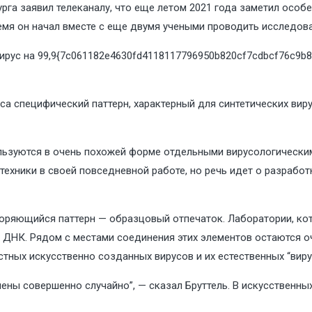
рга заявил телеканалу, что еще летом 2021 года заметил особ
мя он начал вместе с еще двумя учеными проводить исследова
ирус на 99,9{7c061182e4630fd4118117796950b820cf7cdbcf76c9b
са специфический паттерн, характерный для синтетических виру
ользуются в очень похожей форме отдельными вирусологически
е техники в своей повседневной работе, но речь идет о разраб
вторяющийся паттерн — образцовый отпечаток. Лаборатории, ко
 ДНК. Рядом с местами соединения этих элементов остаются о
естных искусственно созданных вирусов и их естественных “виру
лены совершенно случайно”, — сказал Бруттель. В искусственны