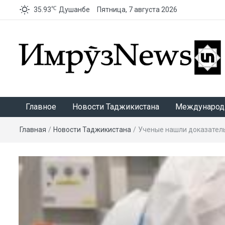
℃
35.93
Душанбе
Пятница, 7 августа 2026
ИмрӯзNews
Главное
Новости Таджикистана
Международ
Главная
/
Новости Таджикистана
/
Ученые нашли доказател