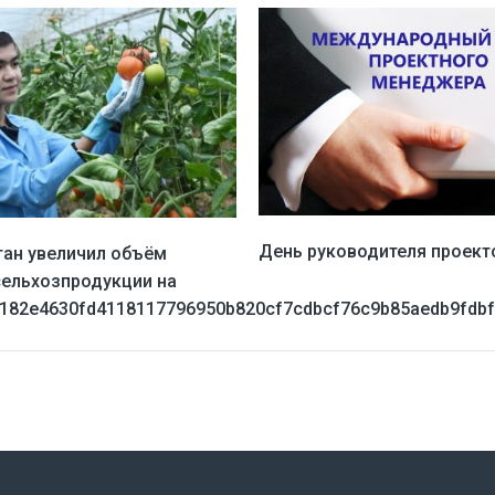
День руководителя проект
ан увеличил объём
сельхозпродукции на
1182e4630fd4118117796950b820cf7cdbcf76c9b85aedb9fdbf