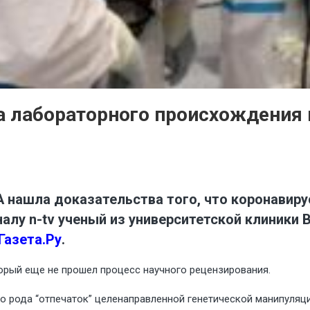
а лабораторного происхождения 
 нашла доказательства того, что коронавирус
алу n-tv ученый из университетской клиники 
Газета.Ру
.
орый еще не прошел процесс научного рецензирования.
го рода “отпечаток” целенаправленной генетической манипуляц