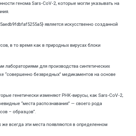
енности генома Sars-CoV-2, которые могли указывать на
ния.
85aedb9fdbfaf5255a5} является искусственно созданной
сов, в то время как в природных вирусах блоки
ми лабораториями для производства синтетических
отке “совершенно безвредных” медикаментов на основе
торые генетически изменяют РНК-вирусы, как Sars-CoV-2,
чевидные “места распознавания” — своего рода
сов – образцов”.
х же всегда эти места появляются в определенном