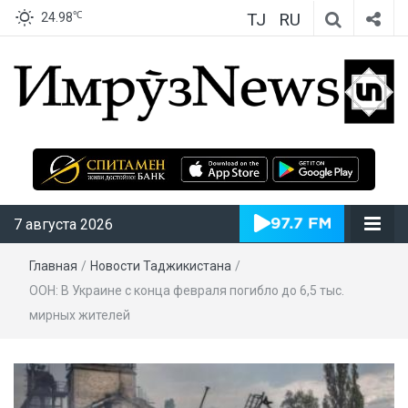
TJ
RU
℃
24.98
ИмрӯзNews
7 августа 2026
Главная
/
Новости Таджикистана
/
ООН: В Украине с конца февраля погибло до 6,5 тыс.
мирных жителей