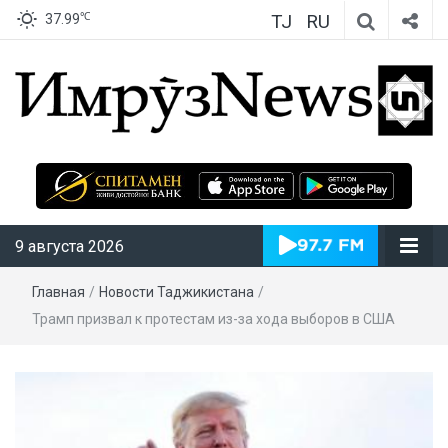
TJ
RU
℃
37.99
ИмрӯзNews
9 августа 2026
Главная
/
Новости Таджикистана
/
Трамп призвал к протестам из-за хода выборов в США