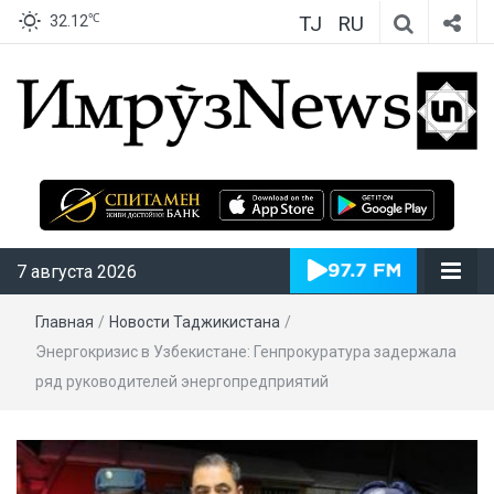
TJ
RU
℃
32.12
ИмрӯзNews
7 августа 2026
Главная
/
Новости Таджикистана
/
Энергокризис в Узбекистане: Генпрокуратура задержала
ряд руководителей энергопредприятий