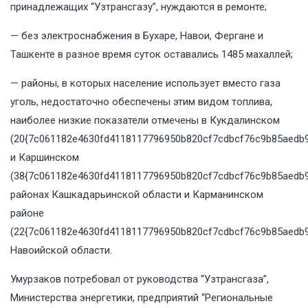
принадлежащих “Узтрансгазу”, нуждаются в ремонте;
— без электроснабжения в Бухаре, Навои, Фергане и
Ташкенте в разное время суток оставались 1485 махаллей;
— районы, в которых население использует вместо газа
уголь, недостаточно обеспечены этим видом топлива,
наиболее низкие показатели отмечены в Кукдалинском
(20{7c061182e4630fd4118117796950b820cf7cdbcf76c9b85aedb9
и Каршинском
(38{7c061182e4630fd4118117796950b820cf7cdbcf76c9b85aedb9
районах Кашкадарьинской области и Карманинском
районе
(22{7c061182e4630fd4118117796950b820cf7cdbcf76c9b85aedb9
Навоийской области.
Умурзаков потребовал от руководства “Узтрансгаза”,
Министерства энергетики, предприятий “Региональные