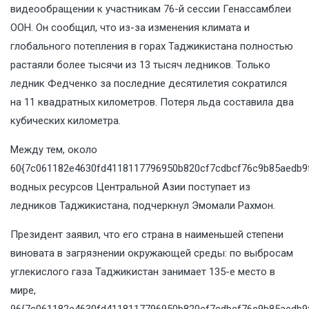
видеообращении к участникам 76-й сессии Генассамблеи
ООН. Он сообщил, что из-за изменения климата и
глобального потепления в горах Таджикистана полностью
растаяли более тысячи из 13 тысяч ледников. Только
ледник Федченко за последние десятилетия сократился
на 11 квадратных километров. Потеря льда составила два
кубических километра.
Между тем, около
60{7c061182e4630fd4118117796950b820cf7cdbcf76c9b85aedb9
водных ресурсов Центральной Азии поступает из
ледников Таджикистана, подчеркнул Эмомали Рахмон.
Президент заявил, что его страна в наименьшей степени
виновата в загрязнении окружающей среды: по выбросам
углекислого газа Таджикистан занимает 135-е место в
мире,
96{7c061182e4630fd4118117796950b820cf7cdbcf76c9b85aedb9