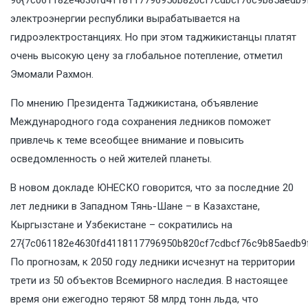
электроэнергии республики вырабатывается на
гидроэлектростанциях. Но при этом таджикистанцы платят
очень высокую цену за глобальное потепление, отметил
Эмомали Рахмон.
По мнению Президента Таджикистана, объявление
Международного года сохранения ледников поможет
привлечь к теме всеобщее внимание и повысить
осведомленность о ней жителей планеты.
В новом докладе ЮНЕСКО говорится, что за последние 20
лет ледники в Западном Тянь-Шане – в Казахстане,
Кыргызстане и Узбекистане – сократились на
27{7c061182e4630fd4118117796950b820cf7cdbcf76c9b85aedb9f
По прогнозам, к 2050 году ледники исчезнут на территории
трети из 50 объектов Всемирного наследия. В настоящее
время они ежегодно теряют 58 млрд тонн льда, что