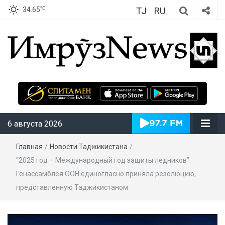
TJ
RU
℃
34.65
ИмрӯзNews
6 августа 2026
Главная
/
Новости Таджикистана
/
“2025 год – Международный год защиты ледников”.
Генассамблея ООН единогласно приняла резолюцию,
представленную Таджикистаном