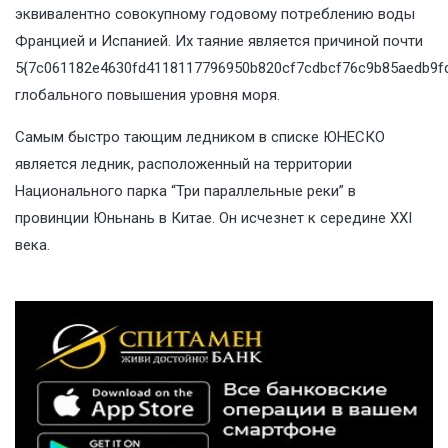
эквивалентно совокупному годовому потреблению воды
Францией и Испанией. Их таяние является причиной почти
5{7c061182e4630fd4118117796950b820cf7cdbcf76c9b85aedb9fd
глобального повышения уровня моря.
Самым быстро тающим ледником в списке ЮНЕСКО
является ледник, расположенный на территории
Национального парка “Три параллельные реки” в
провинции Юньнань в Китае. Он исчезнет к середине XXI
века.