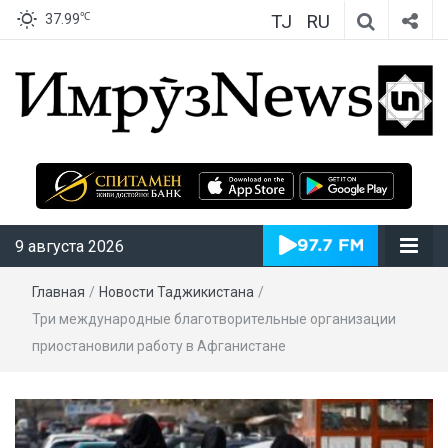
TJ
RU
℃
37.99
ИмрӯзNews
9 августа 2026
Главная
/
Новости Таджикистана
/
Три международные благотворительные организации
приостановили работу в Афганистане