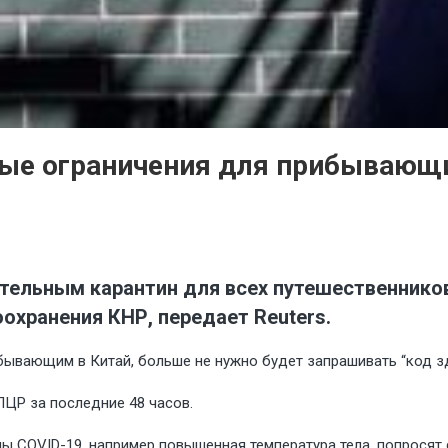
ные ограничения для прибывающи
ательным карантин для всех путешественнико
хранения КНР, передает Reuters.
ывающим в Китай, больше не нужно будет запрашивать “код здо
ПЦР за последние 48 часов.
 COVID-19, например повышенная температура тела, попросят с