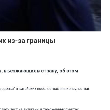
х из-за границы
в, въезжающих в страну, об этом
ровья” в китайских посольствах или консульствах.
дать тест на антигены в таможенных пунктах.