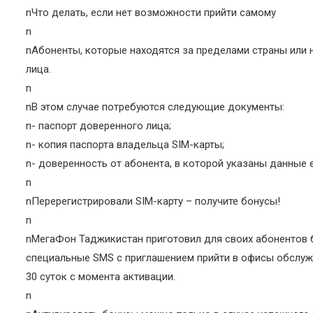
nЧто делать, если нет возможности прийти самому
n
nАбоненты, которые находятся за пределами страны или 
лица.
n
nВ этом случае потребуются следующие документы:
n- паспорт доверенного лица;
n- копия паспорта владельца SIM-карты;
n- доверенность от абонента, в которой указаны данные 
n
nПеререгистрировали SIM-карту – получите бонусы!
n
nМегаФон Таджикистан приготовил для своих абонентов б
специальные SMS с приглашением прийти в офисы обслужи
30 суток с момента активации.
n