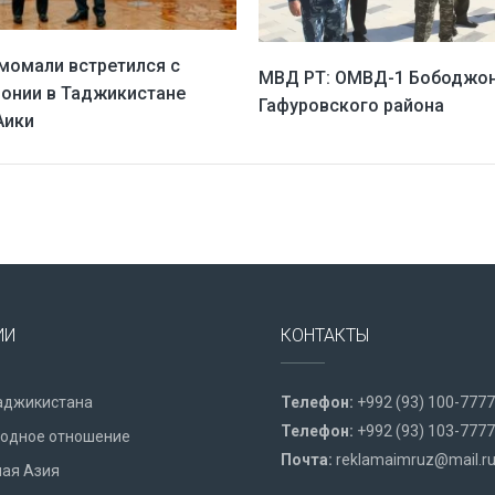
момали встретился с
МВД РТ: ОМВД-1 Бободжо
онии в Таджикистане
Гафуровского района
Аики
ИИ
КОНТАКТЫ
аджикистана
Телефон:
+992 (93) 100-7777
Телефон:
+992 (93) 103-7777
одное отношение
Почта:
reklamaimruz@mail.r
ая Азия