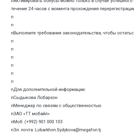
nАктивировать бонусы можно только в случае успешного 
течение 24 часов с момента прохождения перерегистрации
n
n
nВыполните требования законодательства, чтобы остатьс
n
n
n
n
n
n
nДля дополнительной информации:
nСыдыкова Лобархон
nМенеджер по связям с общественностью
nЗАО «ТТ мобайл»
nМоб: (+992) 901 000 103
nЭл. почта:
Lobarkhon.Sydykova@megafon.tj