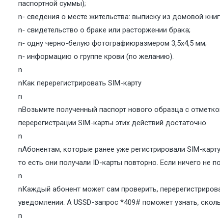
паспортной суммы);
n- сведения о месте жительства: выписку из домовой книг
n- свидетельство о браке или расторжении брака;
n- одну черно-белую фотографиюразмером 3,5х4,5 мм;
n- информацию о группе крови (по желанию).
n
nКак перерегистрировать SIM-карту
n
nВозьмите полученный паспорт нового образца с отметко
перерегистрации SIM-карты этих действий достаточно.
n
nАбонентам, которые ранее уже регистрировали SIM-карту
то есть они получали ID-карты повторно. Если ничего не п
n
nКаждый абонент может сам проверить, перерегистрирова
уведомлении. А USSD-запрос *409# поможет узнать, скол
n