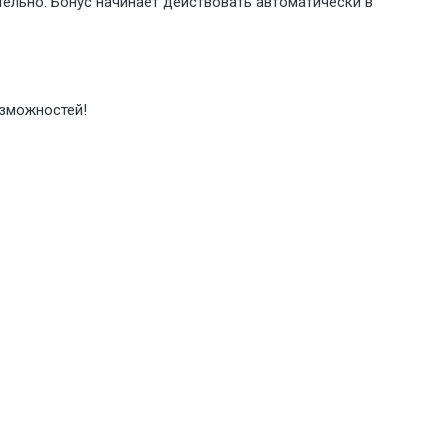
ельно. Бонус начинает действовать автоматически в
озможностей!