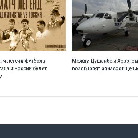
атч легенд футбола
Между Душанбе и Хорого
ана и России будет
возобновят авиасообщени
м