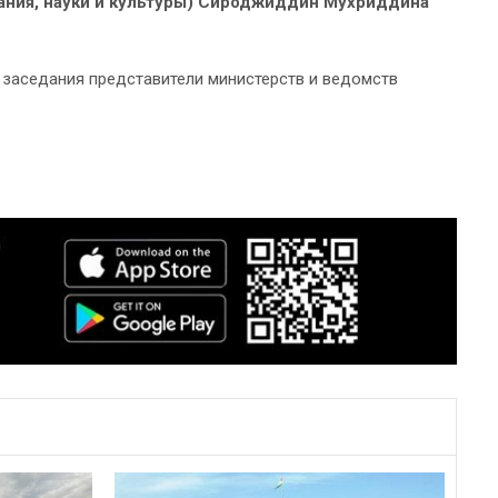
ания, науки и культуры) Сироджиддин Мухриддина
е заседания представители министерств и ведомств