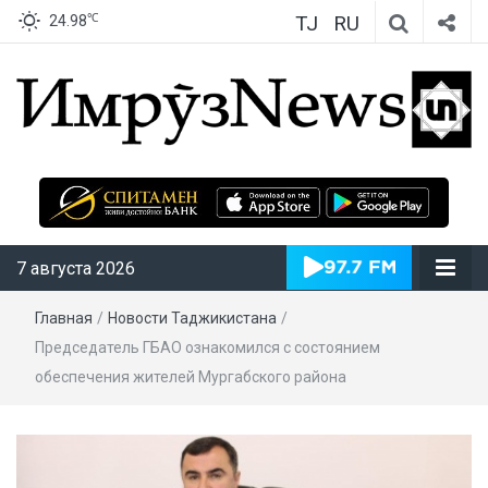
TJ
RU
℃
24.98
ИмрӯзNews
7 августа 2026
Главная
/
Новости Таджикистана
/
Председатель ГБАО ознакомился с состоянием
обеспечения жителей Мургабского района