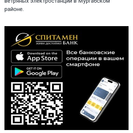
ветряных электростанций в Мургабском
районе.