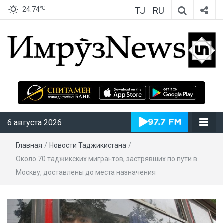
TJ
RU
℃
24.74
ИмрӯзNews
6 августа 2026
Главная
/
Новости Таджикистана
/
Около 70 таджикских мигрантов, застрявших по пути в
Москву, доставлены до места назначения