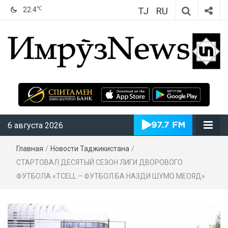
TJ
RU
℃
22.4
ИмрӯзNews
6 августа 2026
Главная
/
Новости Таджикистана
/
СТАРТОВАЛ ДЕСЯТЫЙ СЕЗОН ЛИГИ ДВОРОВОГО
ФУТБОЛА «TCELL – ФУТБОЛ БА НАЗДИ ШУМО МЕОЯД»