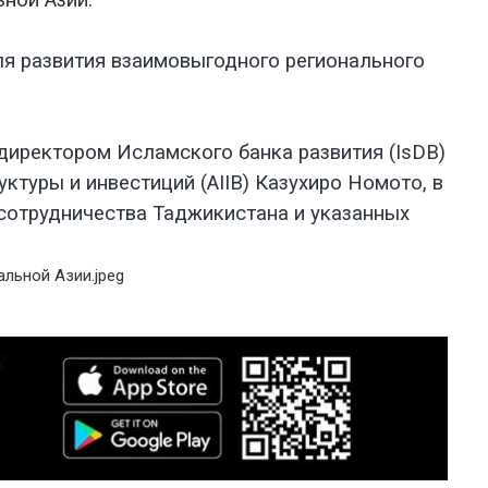
ной Азии.
ля развития взаимовыгодного регионального
директором Исламского банка развития (IsDB)
туры и инвестиций (AIIB) Казухиро Номото, в
сотрудничества Таджикистана и указанных