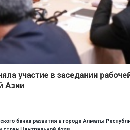
яла участие в заседании рабоче
й Азии
мского банка развития в городе Алматы Республ
и стран Центральной Азии.