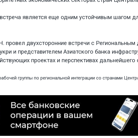
оритетных экономических секторах стран Централь
 встреча является еще одним устойчивым шагом д
Н. провел двухсторонние встречи с Региональным 
ри и представителем Азиатского банка инфраструк
йствующих проектах и перспективах дальнейшего 