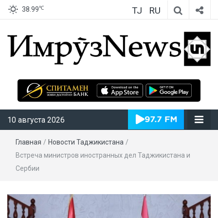
TJ
RU
℃
38.99
ИмрӯзNews
10 августа 2026
Главная
/
Новости Таджикистана
/
Встреча министров иностранных дел Таджикистана и
Сербии