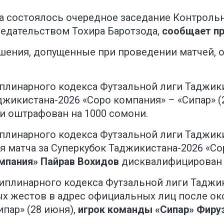
а состоялось очередное заседание Контроль
едательством Тохира Баротзода,
сообщает п
шения, допущенные при проведении матчей, 
циплинарного кодекса Футзальной лиги Таджи
джикистана-2026 «Соро компания» – «Сипар» (
и оштрафован на 1000 сомони.
циплинарного кодекса Футзальной лиги Таджик
 матча за Суперкубок Таджикистана-2026 «Сор
мпания»
Пайрав Вохидов
дисквалифицирован н
сциплинарного кодекса Футзальной лиги Тадж
 жестов в адрес официальных лиц после око
пар» (28 июня),
игрок команды «Сипар»
Фиру