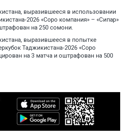
икистана, выразившееся в использовании
икистана-2026 «Соро компания» – «Сипар»
штрафован на 250 сомони.
икистана, выразившееся в попытке
еркубок Таджикистана-2026 «Соро
рован на 3 матча и оштрафован на 500