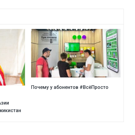
Почему у абонентов #ВсёПросто
Азии
жикистан