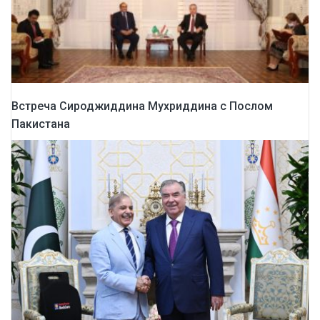
Встреча Сироджиддина Мухриддина с Послом
Пакистана