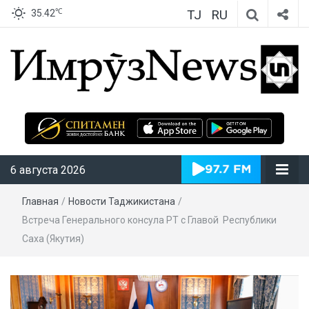
TJ
RU
℃
35.42
ИмрӯзNews
6 августа 2026
Главная
/
Новости Таджикистана
/
Встреча Генерального консула РТ с Главой Республики
Саха (Якутия)