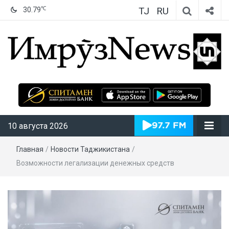
TJ
RU
℃
30.79
ИмрӯзNews
10 августа 2026
Главная
/
Новости Таджикистана
/
Возможности легализации денежных средств