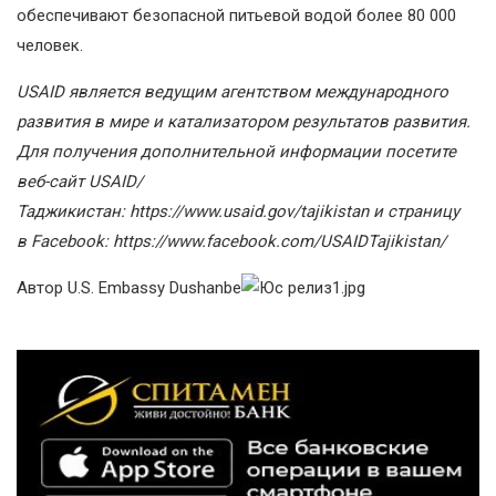
обеспечивают безопасной питьевой водой более 80 000
человек.
USAID
является ведущим агентством международного
развития в мире и катализатором результатов развития.
Для получения дополнительной информации посетите
веб-сайт
USAID
/
Таджикистан:
https
://
www
.
usaid
.
gov
/
tajikistan
и страницу
в
Facebook
:
https
://
www
.
facebook
.
com
/
USAIDTajikistan
/
Автор U.S. Embassy Dushanbe