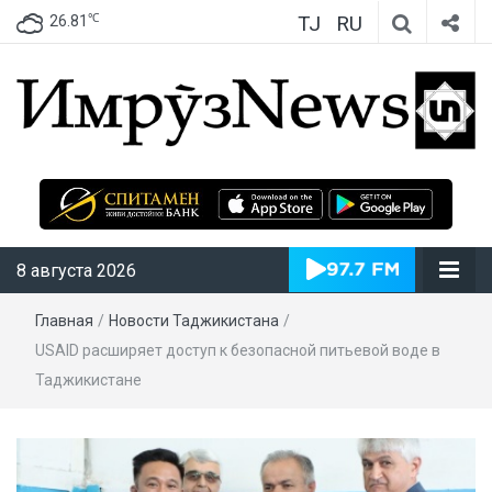
TJ
RU
℃
26.81
ИмрӯзNews
8 августа 2026
Главная
/
Новости Таджикистана
/
USAID расширяет доступ к безопасной питьевой воде в
Таджикистане