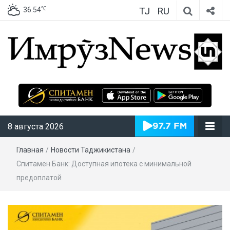
TJ
RU
℃
36.54
ИмрӯзNews
8 августа 2026
Главная
/
Новости Таджикистана
/
Спитамен Банк: Доступная ипотека с минимальной
предоплатой