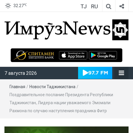
TJ
RU
℃
32.27
ИмрӯзNews
7 августа 2026
Главная
/
Новости Таджикистана
/
Поздравительное послание Президента Республики
Таджикистан, Лидера нации уважаемого Эмомали
Рахмона по случаю наступления праздника Фитр