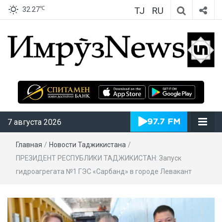
TJ
RU
℃
32.27
ИмрӯзNews
7 августа 2026
Главная
/
Новости Таджикистана
/
ПРЕЗИДЕНТ РЕСПУБЛИКИ ТАДЖИКИСТАН: Запуск
гидроагрегата №1 ГЭС «Сарбанд» в городе Левакант