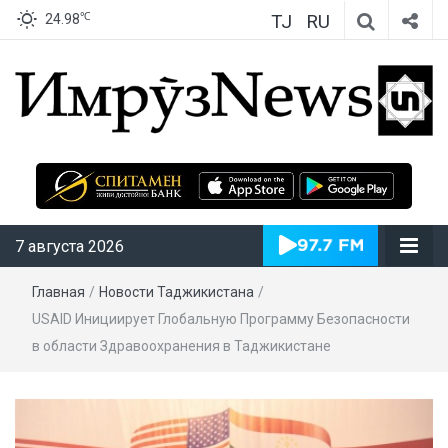
TJ
RU
℃
24.98
ИмрӯзNews
7 августа 2026
Главная
/
Новости Таджикистана
/
USAID Инициирует Глобальную Программу Безопасности
в области Здравоохранения в Таджикистане