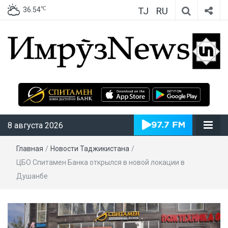
TJ
RU
℃
36.54
ИмрӯзNews
8 августа 2026
Главная
/
Новости Таджикистана
/
ЦБО Спитамен Банка открылся в новой локации в
Душанбе