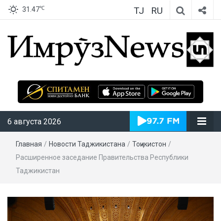
TJ
RU
℃
31.47
ИмрӯзNews
6 августа 2026
Главная
/
Новости Таджикистана
/
Тоҷикистон
/
Расширенное заседание Правительства Республики
Таджикистан