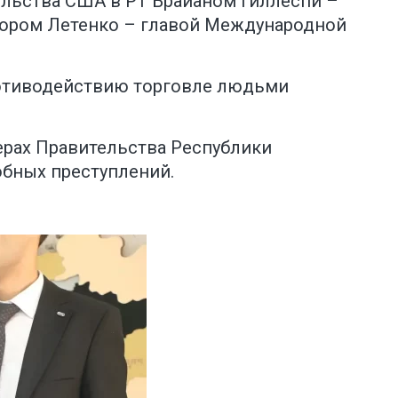
ольства США в РТ Брайаном Гиллеспи –
ктором Летенко – главой Международной
ротиводействию торговле людьми
ерах Правительства Республики
бных преступлений.