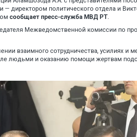
ции Аламшозода А.А. с представителями пос
ви — директором политического отдела и Ви
этом
сообщает пресс-служба МВД РТ
.
дседателя Межведомственной комиссии по п
нии взаимного сотрудничества, усилиях и м
ле людьми и оказанию помощи жертвам подо