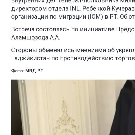
внутренних дел генерал-полковника мили
директором отдела INL, Ребеккой Кучера
организации по миграции (IOM) в РТ. Об 
Встреча состоялась по инициативе Пре
Аламшозода А.А.
Стороны обменялись мнениями об укрепле
Таджикистан по противодействию торгов
Фото: МВД РТ