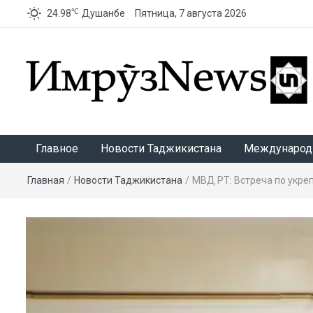
℃
24.98
Душанбе
Пятница, 7 августа 2026
ИмрӯзNews
Главное
Новости Таджикистана
Международ
Главная
/
Новости Таджикистана
/
МВД РТ: Встреча по укре